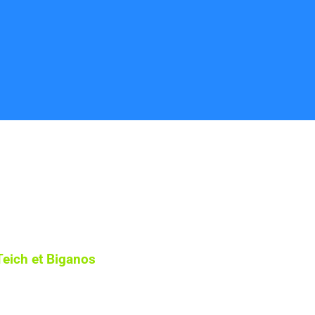
Teich et
Biganos
. Où que vous soyez sur
 de ménage de qualité.
t d’une maison propre et bien entretenue