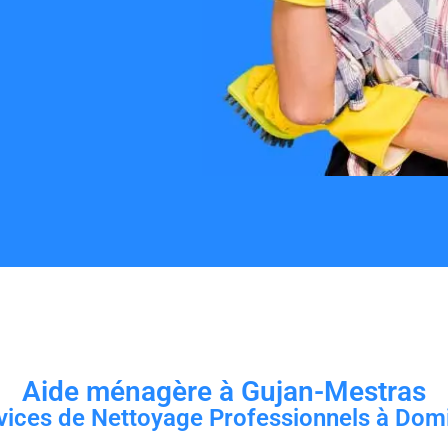
Aide ménagère à Gujan-Mestras
vices de Nettoyage Professionnels à Domi