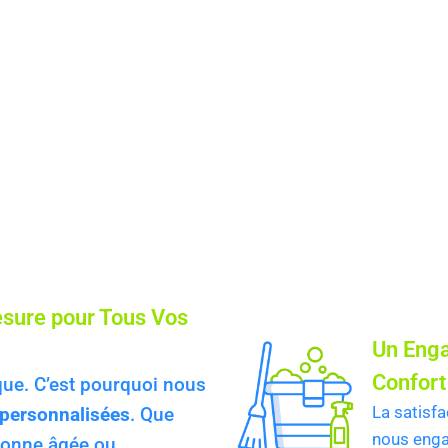
sans effort !
sure pour Tous Vos
Un Enga
Confort
ue. C’est pourquoi nous
La satisfa
 personnalisées
. Que
nous enga
rsonne âgée ou