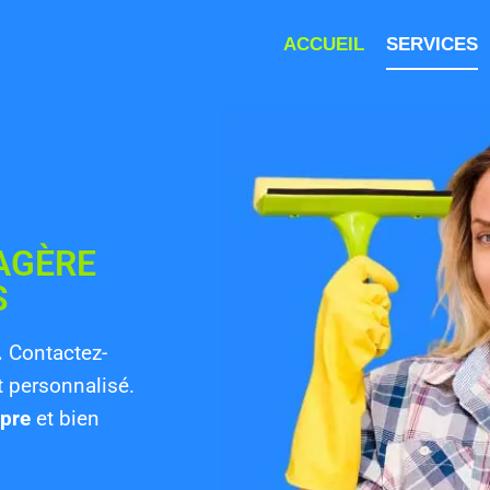
ACCUEIL
SERVICES
AGÈRE
S
.
Contactez-
t personnalisé.
opre
et bien