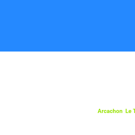
Zones d'Intervention à Gujan-Mestras et Environs
i que dans les villes voisines, comme
Arcachon
,
Le 
, notre équipe se déplace pour vous offrir un service
devis gratuit et personnalisé. Offrez-vous le confor