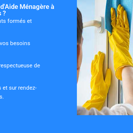
 d'Aide Ménagère à
 ?
nts formés et
à vos besoins
 respectueuse de
s et sur rendez-
s.