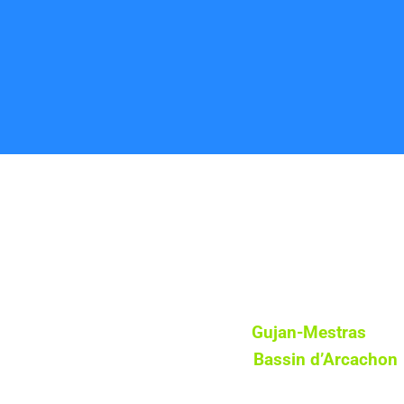
Nous intervenons à
Gujan-Mestras
ains
le
Bassin d’Arcachon
Contactez-nous dès aujourd’hui pour un 