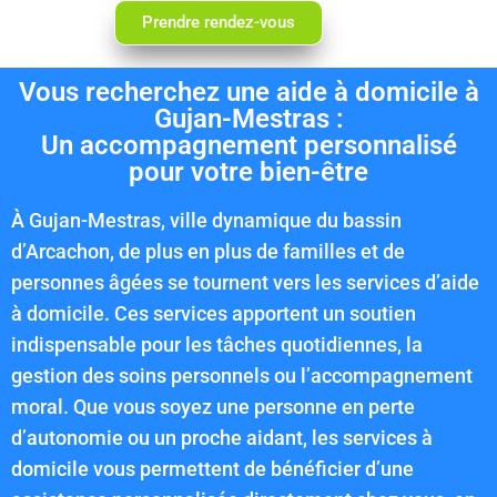
Prendre rendez-vous
Vous recherchez une aide à domicile à
Gujan-Mestras :
Un accompagnement personnalisé
pour votre bien-être
À Gujan-Mestras, ville dynamique du bassin
d’Arcachon, de plus en plus de familles et de
personnes âgées se tournent vers les services d’aide
à domicile. Ces services apportent un soutien
indispensable pour les tâches quotidiennes, la
gestion des soins personnels ou l’accompagnement
moral. Que vous soyez une personne en perte
d’autonomie ou un proche aidant, les services à
domicile vous permettent de bénéficier d’une