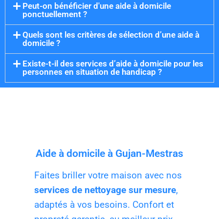
Peut-on bénéficier d'une aide à domicile
ponctuellement ?
Quels sont les critères de sélection d’une aide à
domicile ?
Existe-t-il des services d’aide à domicile pour les
personnes en situation de handicap ?
Aide à domicile à Gujan-Mestras
Faites briller votre maison avec nos
services de nettoyage sur mesure
,
adaptés à vos besoins. Confort et