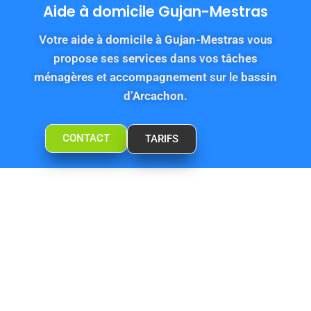
Aide à domicile Gujan-Mestras
Votre
aide à domicile à Gujan-Mestras
vous
propose ses
services
dans vos
tâches
ménagères
et
accompagnement
sur le
bassin
d’Arcachon
.
CONTACT
TARIFS