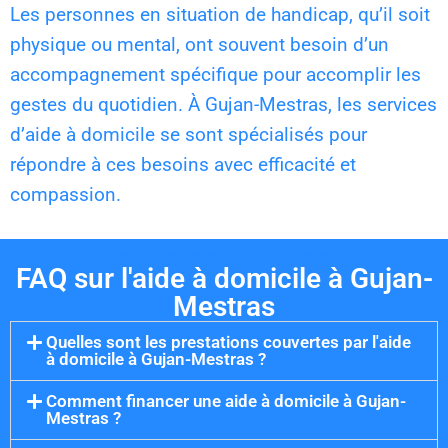
Les personnes en situation de handicap, qu’il soit
physique ou mental, ont souvent besoin d’un
accompagnement spécifique pour accomplir les
gestes du quotidien. À Gujan-Mestras, les services
d’aide à domicile se sont spécialisés pour
répondre à ces besoins avec efficacité et
compassion.
Aide à domicile à Gujan-Mestras
FAQ sur l'aide à domicile à Gujan-
Mestras
Quelles sont les prestations couvertes par l'aide
à domicile à Gujan-Mestras ?
Comment financer une aide à domicile à Gujan-
Mestras ?