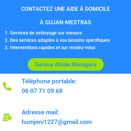
CONTACTEZ UNE AIDE À DOMICILE
À GUJAN-MESTRAS
Services de nettoyage sur mesure
Des services adaptés à vos besoins spécifiques
Interventions rapides et sur rendez-vous
Service d'Aide Ménagère
Téléphone portable:
06 07 71 09 68
Adresse mail:
humjeni1227@gmail.com