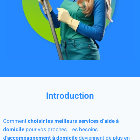
Introduction
Comment
choisir les meilleurs services d’aide à
domicile
pour vos proches. Les besoins
d’
accompagnement à domicile
deviennent de plus en