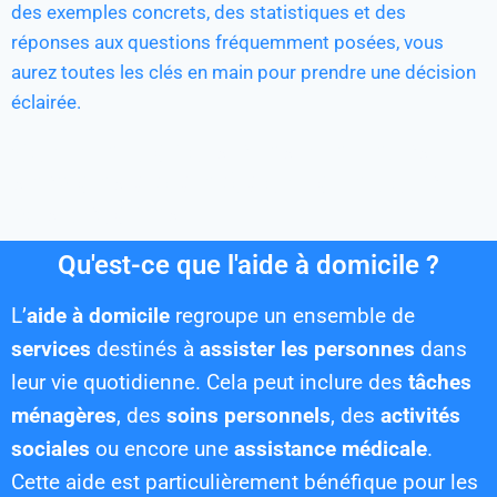
des exemples concrets, des statistiques et des
réponses aux questions fréquemment posées, vous
aurez toutes les clés en main pour prendre une décision
éclairée.
Comment choisir les meilleurs
services d'aide à domicile pour
vos proches ?
Qu'est-ce que l'aide à domicile ?
L’
aide à domicile
regroupe un ensemble de
services
destinés à
assister les personnes
dans
leur vie quotidienne. Cela peut inclure des
tâches
ménagères
, des
soins personnels
, des
activités
sociales
ou encore une
assistance médicale
.
Cette aide est particulièrement bénéfique pour les